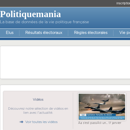
Inscriptio
Politiquemania
La base de données de la vie politique française
Elus
Résultats électoraux
Règles électorales
Vie p
Vidéos
Découvrez notre sélection de vidéos en
lien avec l'actualité.
Voir toutes les vidéos
Ãa s'est passÃ© un... 17 janvier