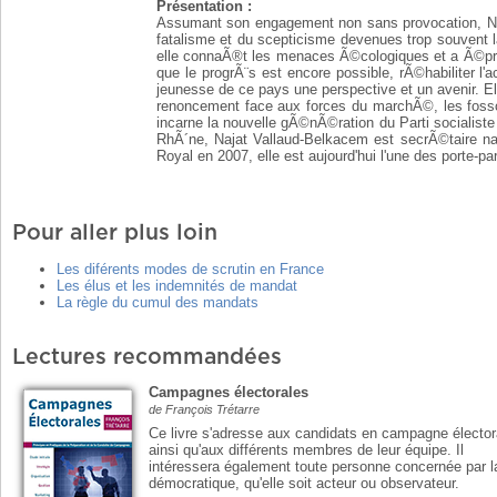
Présentation :
Assumant son engagement non sans provocation, Najat
fatalisme et du scepticisme devenues trop souvent la
elle connaÃ®t les menaces Ã©cologiques et a Ã©prou
que le progrÃ¨s est encore possible, rÃ©habiliter l'
jeunesse de ce pays une perspective et un avenir. El
renoncement face aux forces du marchÃ©, les fosso
incarne la nouvelle gÃ©nÃ©ration du Parti socialiste
RhÃ´ne, Najat Vallaud-Belkacem est secrÃ©taire n
Royal en 2007, elle est aujourd'hui l'une des porte-
Pour aller plus loin
Les diférents modes de scrutin en France
Les élus et les indemnités de mandat
La règle du cumul des mandats
Lectures recommandées
Campagnes électorales
de François Trétarre
Ce livre s'adresse aux candidats en campagne élector
ainsi qu'aux différents membres de leur équipe. Il
intéressera également toute personne concernée par l
démocratique, qu'elle soit acteur ou observateur.