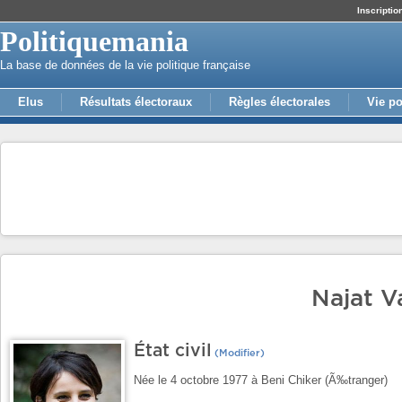
Inscriptio
Politiquemania
La base de données de la vie politique française
Elus
Résultats électoraux
Règles électorales
Vie po
Najat V
État civil
(Modifier)
Née le 4 octobre 1977 à Beni Chiker (Ã‰tranger)