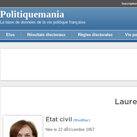
Inscriptio
Politiquemania
La base de données de la vie politique française
Elus
Résultats électoraux
Règles électorales
Vie po
Laure
État civil
(Modifier)
Née le 22 dÃ©cembre 1957