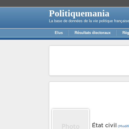
Politiquemania
La base de données de la vie politique français
Elus
Résultats électoraux
Règ
État civil
(Modifi