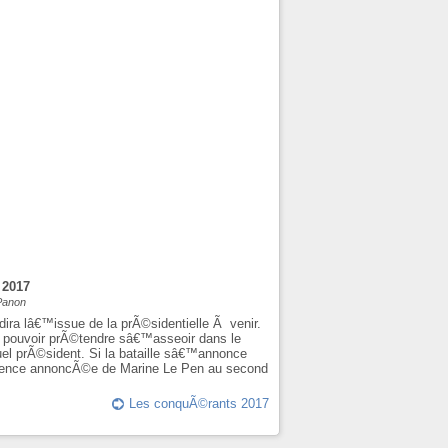
 2017
 Panon
dira lâ€™issue de la prÃ©sidentielle Ã venir.
Ã pouvoir prÃ©tendre sâ€™asseoir dans le
uel prÃ©sident. Si la bataille sâ€™annonce
©sence annoncÃ©e de Marine Le Pen au second
Les conquÃ©rants 2017