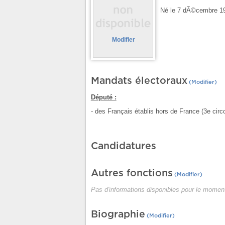
Né le 7 dÃ©cembre 1
Modifier
Mandats électoraux
(Modifier)
Député :
- des Français établis hors de France (3e cir
Candidatures
Autres fonctions
(Modifier)
Pas d'informations disponibles pour le moment
Biographie
(Modifier)