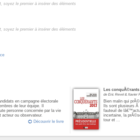
, soyez le premier à insérer des éléments
, soyez le premier à insérer des éléments
nce
Les conquÃ©rants
de Eric Revel & Xavier
andidats en campagne électorale
Bien malin qui prÃ©
embres de leur équipe. Il
Ils sont plusieurs 
ute personne concernée par la vie
fauteuil de lâ€™act
t acteur ou observateur.
incertaine, la prÃ
tour et ...
Découvrir le livre