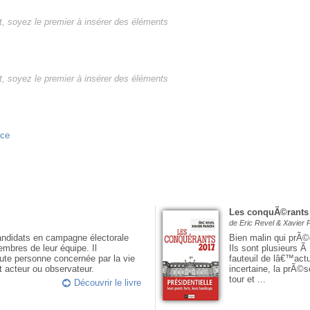
, soyez le premier à insérer des éléments
, soyez le premier à insérer des éléments
nce
Les conquÃ©rants
de Eric Revel & Xavier
andidats en campagne électorale
Bien malin qui prÃ©
embres de leur équipe. Il
Ils sont plusieurs 
ute personne concernée par la vie
fauteuil de lâ€™act
t acteur ou observateur.
incertaine, la prÃ
tour et ...
Découvrir le livre