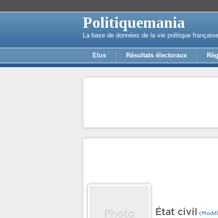
Politiquemania
La base de données de la vie politique français
Elus
Résultats électoraux
Règ
État civil
(Modifi