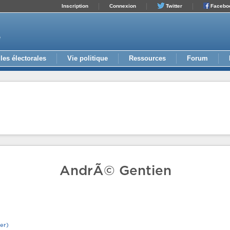
Inscription
Connexion
Twitter
Facebo
e
les électorales
Vie politique
Ressources
Forum
AndrÃ© Gentien
er)