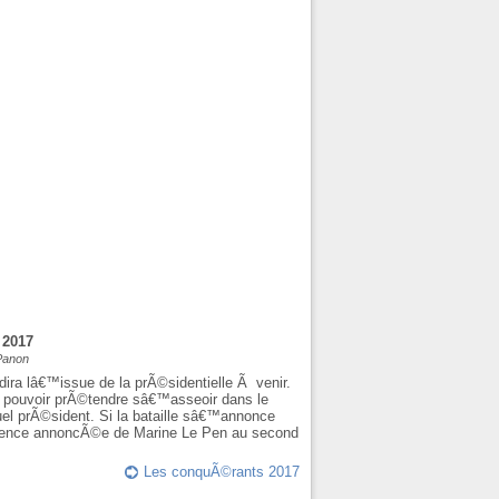
 2017
 Panon
dira lâ€™issue de la prÃ©sidentielle Ã venir.
Ã pouvoir prÃ©tendre sâ€™asseoir dans le
uel prÃ©sident. Si la bataille sâ€™annonce
©sence annoncÃ©e de Marine Le Pen au second
Les conquÃ©rants 2017