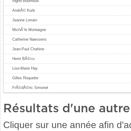
Ingrid Bouffioux
AndrÃ© Korb
Jeanne Lorrain
MichÃ¨le Montaigne
Catherine Naessens
Jean-Paul Chahine
Henri BÃ©cu
Lise-Marie Hay
Gilles Roquette
FrÃ©dÃ©ric Simonet
Résultats d'une autr
Cliquer sur une année afin d'ac