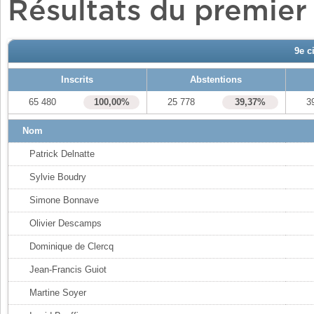
Résultats du premier
9e c
Inscrits
Abstentions
65 480
100,00%
25 778
39,37%
3
Nom
Patrick Delnatte
Sylvie Boudry
Simone Bonnave
Olivier Descamps
Dominique de Clercq
Jean-Francis Guiot
Martine Soyer