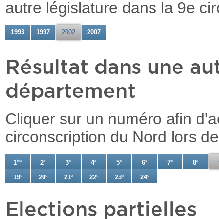
autre législature dans la 9e ci
1993
1997
2002
2007
Résultat dans une aut
département
Cliquer sur un numéro afin d'a
circonscription du Nord lors de
1
ère
2
e
3
e
4
e
5
e
6
e
7
e
8
e
19
e
20
e
21
e
22
e
23
e
24
e
Elections partielles