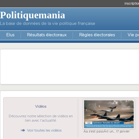
Inscriptio
Politiquemania
La base de données de la vie politique française
Elus
Résultats électoraux
Règles électorales
Vie p
Vidéos
Découvrez notre sélection de vidéos en
lien avec l'actualité.
Voir toutes les vidéos
Ãa s'est passÃ© un... 17 janvier