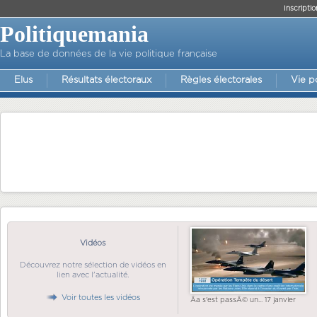
Inscriptio
Politiquemania
La base de données de la vie politique française
Elus
Résultats électoraux
Règles électorales
Vie p
Vidéos
Découvrez notre sélection de vidéos en
lien avec l'actualité.
Voir toutes les vidéos
Ãa s'est passÃ© un... 17 janvier