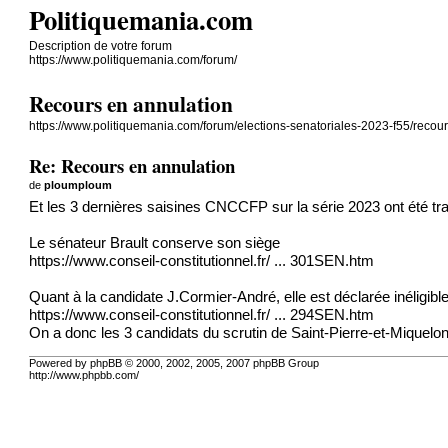
Politiquemania.com
Description de votre forum
https://www.politiquemania.com/forum/
Recours en annulation
https://www.politiquemania.com/forum/elections-senatoriales-2023-f55/recou
Re: Recours en annulation
de
ploumploum
Et les 3 dernières saisines CNCCFP sur la série 2023 ont été tra
Le sénateur Brault conserve son siège
https://www.conseil-constitutionnel.fr/ ... 301SEN.htm
Quant à la candidate J.Cormier-André, elle est déclarée inéligibl
https://www.conseil-constitutionnel.fr/ ... 294SEN.htm
On a donc les 3 candidats du scrutin de Saint-Pierre-et-Miquelon q
Powered by phpBB © 2000, 2002, 2005, 2007 phpBB Group
http://www.phpbb.com/