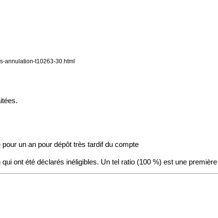
rs-annulation-t10263-30.html
itées.
e pour un an pour dépôt très tardif du compte
ui ont été déclarés inéligibles. Un tel ratio (100 %) est une première 