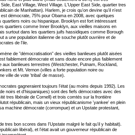
Side, East Village, West Village. L'Upper East Side, quartier tres
ublicain de Manhattan). Harlem, je crois qu'on devine qu'il n'est
eens est démocrate, 75% pour Obama en 2008, avec quelques
quartiers noirs ou hispanique. Brooklyn est fort intéressant
 les quartiers comme Inner Brooklyn, aux vieilles maisons en
 mais surtout dans les quartiers juifs hassidiques comme Borough
ut a une population italienne de souche plutôt ouvrière et de
rates de l'ile.
mène de "démocratisation" des vieilles banlieues plutôt aisées
nd est faiblement démocrate et sans doute encore plus faiblement
 aux banlieues terrestres (Westchester, Putnam, Rockland,
rs et Mt. Vernon (villes a forte population noire ou
e ville de vote 'tribal' de masse).
émocrates gagneraient toujours l'état (au moins depuis 1992). Les
up de noirs et d'hispaniques) sont des fiefs démocrates avec des
tres libérale de Cornell) et trois comtés sur la frontière
lutot républicain, mais un vieux républicanisme 'yankee' en plein
 et sa machine démocrate (corrompue) et un Upstate protestant,
tres bon scores dans l'Upstate malgré le fait qu'il y habitait).
licain libéral), et l'état avait un gouverneur républicain de