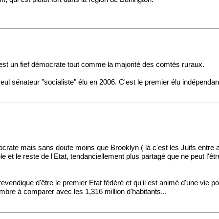
ire, est un fief démocrate tout comme la majorité des comtés ruraux.
ul sénateur "socialiste" élu en 2006. C'est le premier élu indépenda
mocrate mais sans doute moins que Brooklyn ( là c'est les Juifs entre 
ple et le reste de l'Etat, tendanciellement plus partagé que ne peut l
vendique d'être le premier Etat fédéré et qu'il est animé d'une vie p
e à comparer avec les 1,316 million d'habitants...