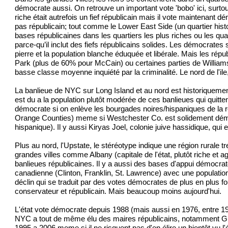
démocrate aussi. On retrouve un important vote 'bobo' ici, surtou
riche était autrefois un fief républicain mais il vote maintenant 
pas républicain; tout comme le Lower East Side (un quartier hi
bases républicaines dans les quartiers les plus riches ou les qu
parce-qu’il inclut des fiefs républicains solides. Les démocrate
pierre et la population blanche éduquée et libérale. Mais les rép
Park (plus de 60% pour McCain) ou certaines parties de Williamsbu
basse classe moyenne inquiété par la criminalité. Le nord de l'il
La banlieue de NYC sur Long Island et au nord est historiquemen
est du a la population plutôt modérée de ces banlieues qui quitte
démocrate si on enlève les bourgades noires/hispaniques de l
Orange Counties) meme si Westchester Co. est solidement démocr
hispanique). Il y aussi Kiryas Joel, colonie juive hassidique, qui
Plus au nord, l'Upstate, le stéréotype indique une région rurale 
grandes villes comme Albany (capitale de l'état, plutôt riche et 
banlieues républicaines. Il y a aussi des bases d'appui démocrate
canadienne (Clinton, Franklin, St. Lawrence) avec une population
déclin qui se traduit par des votes démocrates de plus en plus f
conservateur et républicain. Mais beaucoup moins aujourd'hui.
L'état vote démocrate depuis 1988 (mais aussi en 1976, entre 1960
NYC a tout de même élu des maires républicains, notamment Giulian