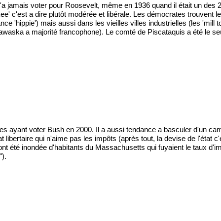
a jamais voter pour Roosevelt, même en 1936 quand il était un des 2 seul
nkee' c'est a dire plutôt modérée et libérale. Les démocrates trouvent le
nce 'hippie') mais aussi dans les vieilles villes industrielles (les 'mi
awaska a majorité francophone). Le comté de Piscataquis a été le s
ocrates ayant voter Bush en 2000. Il a aussi tendance a basculer d'un c
t libertaire qui n'aime pas les impôts (après tout, la devise de l'état 
ont été inondée d'habitants du Massachusetts qui fuyaient le taux d'impo
").