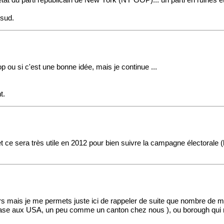
'état du parti républicain de New York (NY GOP)... un parti en ruines 
 sud.
p ou si c'est une bonne idée, mais je continue ...
t.
t et ce sera très utile en 2012 pour bien suivre la campagne électorale 
rs mais je me permets juste ici de rappeler de suite que nombre de m
e base aux USA, un peu comme un canton chez nous ), ou borough qui r