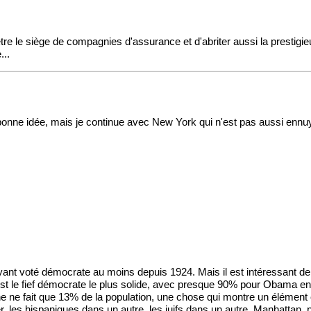
être le siège de compagnies d'assurance et d'abriter aussi la prestigie
...
bonne idée, mais je continue avec New York qui n'est pas aussi ennuya
ant voté démocrate au moins depuis 1924. Mais il est intéressant de v
x est le fief démocrate le plus solide, avec presque 90% pour Obama e
 fait que 13% de la population, une chose qui montre un élément clé
r, les hispaniques dans un autre, les juifs dans un autre. Manhattan, 