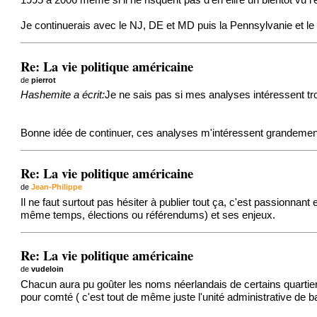
1995 a 2006 meme si il ne risquent pas d'en élire un bientôt vu l
Je continuerais avec le NJ, DE et MD puis la Pennsylvanie et le
Re: La vie politique américaine
de
pierrot
Hashemite a écrit:
Je ne sais pas si mes analyses intéressent tro
Bonne idée de continuer, ces analyses m'intéressent grandemen
Re: La vie politique américaine
de
Jean-Philippe
Il ne faut surtout pas hésiter à publier tout ça, c'est passionnan
même temps, élections ou référendums) et ses enjeux.
Re: La vie politique américaine
de
vudeloin
Chacun aura pu goûter les noms néerlandais de certains quartie
pour comté ( c'est tout de même juste l'unité administrative d