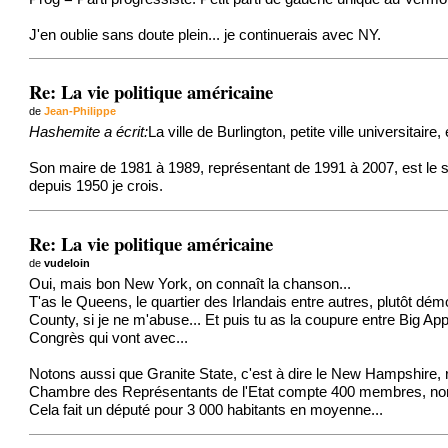
J'en oublie sans doute plein... je continuerais avec NY.
Re: La vie politique américaine
de
Jean-Philippe
Hashemite a écrit:
La ville de Burlington, petite ville universita
Son maire de 1981 à 1989, représentant de 1991 à 2007, est le se
depuis 1950 je crois.
Re: La vie politique américaine
de
vudeloin
Oui, mais bon New York, on connaît la chanson...
T'as le Queens, le quartier des Irlandais entre autres, plutôt dé
County, si je ne m'abuse... Et puis tu as la coupure entre Big Ap
Congrès qui vont avec...
Notons aussi que Granite State, c'est à dire le New Hampshire, re
Chambre des Représentants de l'Etat compte 400 membres, nombr
Cela fait un député pour 3 000 habitants en moyenne...