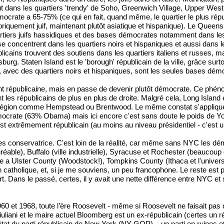
t dans les quartiers 'trendy' de Soho, Greenwich Village, Upper West 
démocrate a 65-75% (ce qui en fait, quand même, le quartier le plus rép
storiquement juif, maintenant plutôt asiatique et hispanique). Le Qu
artiers juifs hassidiques et des bases démocrates notamment dans les 
s se concentrent dans les quartiers noirs et hispaniques et aussi dans
ublicains trouvent des soutiens dans les quartiers italiens et russes,
rg. Staten Island est le 'borough' républicain de la ville, grâce surto
e, avec des quartiers noirs et hispaniques, sont les seules bases démoc
t républicaine, mais en passe de devenir plutôt démocrate. Ce phéno
nt les républicains de plus en plus de droite. Malgré cela, Long Isla
a région comme Hempstead ou Brentwood. Le même constat s'applique
ate (63% Obama) mais ici encore c'est sans doute le poids de Yonke
 est extrêmement républicain (au moins au niveau présidentiel - c'est un
tres conservatrice. C'est loin de la réalité, car même sans NYC les d
agréable), Buffalo (ville industrielle), Syracuse et Rochester (beauco
 a Ulster County (Woodstock!), Tompkins County (Ithaca et l'université 
 catholique, et, si je me souviens, un peu francophone. Le reste est p
ort. Dans le passé, certes, il y avait une nette différence entre NYC
 et 1968, toute l’ère Roosevelt - même si Roosevelt ne faisait pas de 
i et le maire actuel Bloomberg est un ex-républicain (certes un répub