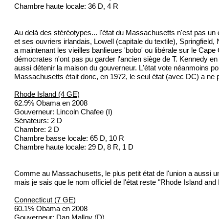
Chambre haute locale: 36 D, 4 R
Au delà des stéréotypes... l'état du Massachusetts n'est pas un éta
et ses ouvriers irlandais, Lowell (capitale du textile), Springfi
a maintenant les vieilles banlieues 'bobo' ou libérale sur le Cap
démocrates n'ont pas pu garder l'ancien siège de T. Kennedy en 
aussi détenir la maison du gouverneur. L'état vote néanmoins p
Massachusetts était donc, en 1972, le seul état (avec DC) a ne 
Rhode Island (4 GE)
62.9% Obama en 2008
Gouverneur: Lincoln Chafee (I)
Sénateurs: 2 D
Chambre: 2 D
Chambre basse locale: 65 D, 10 R
Chambre haute locale: 29 D, 8 R, 1 D
Comme au Massachusetts, le plus petit état de l'union a aussi une
mais je sais que le nom officiel de l'état reste "Rhode Island and
Connecticut (7 GE)
60.1% Obama en 2008
Gouverneur: Dan Malloy (D)