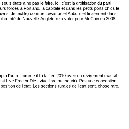
s états a ne pas le faire. Ici, c'est la droitisation du parti
urs forces a Portland, la capitale et dans les petits ports chics le
ll towns' de textile) comme Lewiston et Auburn et finalement dans
eul comté de Nouvelle-Angleterre a voter pour McCain en 2008.
amp a l'autre comme il l'a fait en 2010 avec un revirement massif
c'est Live Free or Die - vive libre ou mourir). Pas une conception
sition de l'état. Les sections rurales de l'état sont, chose rare,