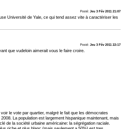
Posté:
Jeu 3 Fév 2011 21:07
use Université de Yale, ce qui tend assez vite à caractériser les
Posté:
Jeu 3 Fév 2011 22:17
nt que vudeloin aimerait vous le faire croire.
oir le vote par quartier, malgré le fait que les démocrates
n 2008. La population est largement hispanique maintenant, mais
 de la société urbaine américaine: la ségrégation raciale.
plus riche et plus blanc (mais seulement a 50%) est tres