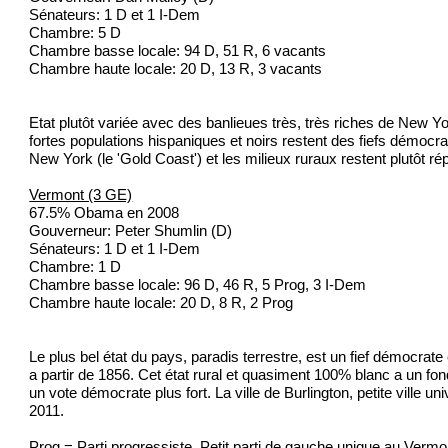
Sénateurs: 1 D et 1 I-Dem
Chambre: 5 D
Chambre basse locale: 94 D, 51 R, 6 vacants
Chambre haute locale: 20 D, 13 R, 3 vacants
Etat plutôt variée avec des banlieues très, très riches de New Yo
fortes populations hispaniques et noirs restent des fiefs démocrat
New York (le 'Gold Coast') et les milieux ruraux restent plutôt rép
Vermont (3 GE)
67.5% Obama en 2008
Gouverneur: Peter Shumlin (D)
Sénateurs: 1 D et 1 I-Dem
Chambre: 1 D
Chambre basse locale: 96 D, 46 R, 5 Prog, 3 I-Dem
Chambre haute locale: 20 D, 8 R, 2 Prog
Le plus bel état du pays, paradis terrestre, est un fief démocrat
a partir de 1856. Cet état rural et quasiment 100% blanc a un fond 
un vote démocrate plus fort. La ville de Burlington, petite ville
2011.
Prog = Parti progressiste. Petit parti de gauche unique au Vermont