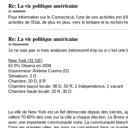
Re: La vie politique américaine
de
vudeloin
Pour information sur le Connecticut, l'une de ses activités est d'
activités de l'Etat, de plus en plus, vers le tertiaire et la recherche
Re: La vie politique américaine
de
Hashemite
Je ne sais pas si mes analyses intéressent trop ou si c'est une 
New York (31 GE)
62.9% Obama en 2008
Gouverneur: Andrew Cuomo (D)
Sénateurs: 2 D
Chambre: 20 D, 8 R
Chambre basse locale: 98 D, 50 R, 1 Independence, 1 vacant
Chambre haute locale: 32 R, 30 D
La ville de New York est un fief démocrate depuis des siècles, ay
raflent 70-80% des voix sur la ville a chaque élection. Le Bron
avec une importante communauté noire. La communauté blanche ne
Dans les grandes villes, les noirs se concentrent dans un quartie