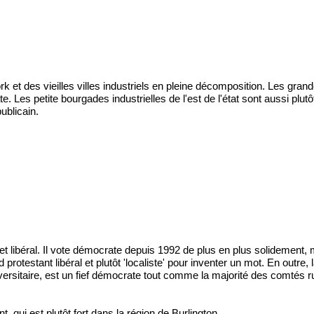
rk et des vieilles villes industriels en pleine décomposition. Les gran
e. Les petite bourgades industrielles de l'est de l'état sont aussi plu
ublicain.
e et libéral. Il vote démocrate depuis 1992 de plus en plus solidement
protestant libéral et plutôt 'localiste' pour inventer un mot. En outre, 
 universitaire, est un fief démocrate tout comme la majorité des comtés
, qui est plutôt fort dans la région de Burlington.