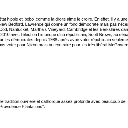
t hippie et 'bobo' comme la droite aime le croire. En effet, il y a une 
eld, New Bedford, Lawrence qui donne un fond démocrate mais pas nécess
e Cod, Nantucket, Martha's Vineyard, Cambridge et les Berkshires dans l
2010 avec l'élection historique d'un républicain, Scott Brown, au s
our les démocrates depuis 1988 après avoir voter républicain seuleme
pas voter pour Nixon mais au contraire pour les très libéral McGovern
 tradition ouvrière et catholique assez profonde avec beaucoup de 'mil
 Providence Plantations".