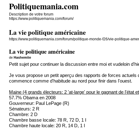
Politiquemania.com
Description de votre forum
https://www.politiquemania.com/forum/
La vie politique américaine
https://www.politiquemania.com/forum/politique-monde-f26/vie-politique-amer
La vie politique américaine
de
Hashemite
Petit sujet pour continuer la discussion entre moi et vudeloin d'h
Je vous propose un petit aperçu des rapports de forces actuels da
commence comme d'habitude au nord pour finir dans l'ouest.
Maine (4 grands électeurs: 2 'at-large' pour le gagnant de l'état e
57.7% Obama en 2008
Gouverneur: Paul LePage (R)
Sénateurs: 2 R
Chambre: 2 D
Chambre basse locale: 78 R, 72 D, 1 I
Chambre haute locale: 20 R, 14 D, 1 I