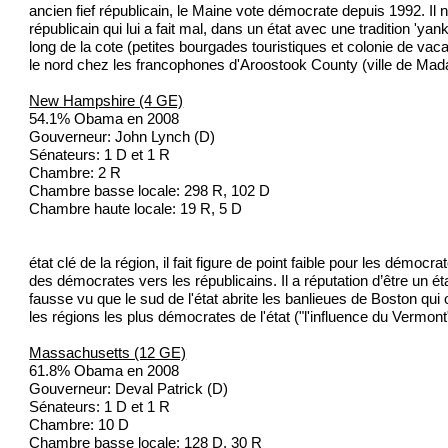
ancien fief républicain, le Maine vote démocrate depuis 1992. Il n'
républicain qui lui a fait mal, dans un état avec une tradition 'ya
long de la cote (petites bourgades touristiques et colonie de vaca
le nord chez les francophones d'Aroostook County (ville de Mad
New Hampshire (4 GE)
54.1% Obama en 2008
Gouverneur: John Lynch (D)
Sénateurs: 1 D et 1 R
Chambre: 2 R
Chambre basse locale: 298 R, 102 D
Chambre haute locale: 19 R, 5 D
état clé de la région, il fait figure de point faible pour les dém
des démocrates vers les républicains. Il a réputation d’être un éta
fausse vu que le sud de l'état abrite les banlieues de Boston qui 
les régions les plus démocrates de l'état ("l'influence du Vermont
Massachusetts (12 GE)
61.8% Obama en 2008
Gouverneur: Deval Patrick (D)
Sénateurs: 1 D et 1 R
Chambre: 10 D
Chambre basse locale: 128 D, 30 R