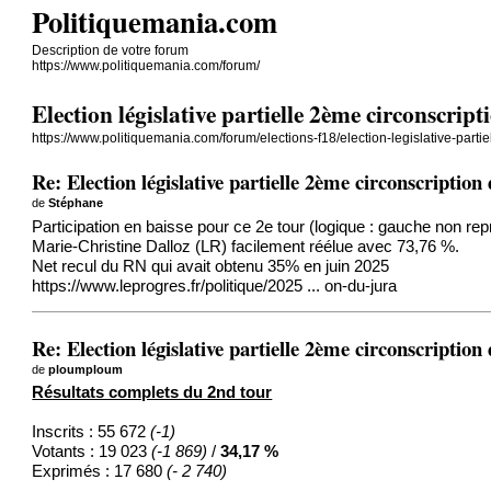
Politiquemania.com
Description de votre forum
https://www.politiquemania.com/forum/
Election législative partielle 2ème circonscrip
https://www.politiquemania.com/forum/elections-f18/election-legislative-parti
Re: Election législative partielle 2ème circonscription
de
Stéphane
Participation en baisse pour ce 2e tour (logique : gauche non rep
Marie-Christine Dalloz (LR) facilement réélue avec 73,76 %.
Net recul du RN qui avait obtenu 35% en juin 2025
https://www.leprogres.fr/politique/2025 ... on-du-jura
Re: Election législative partielle 2ème circonscription
de
ploumploum
Résultats complets du 2nd tour
Inscrits : 55 672
(-1)
Votants : 19 023
(-1 869)
/
34,17 %
Exprimés : 17 680
(- 2 740)