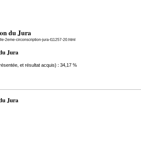
tion du Jura
elle-2eme-circonscription-jura-t11257-20.html
 du Jura
résentée, et résultat acquis) : 34,17 %
 du Jura