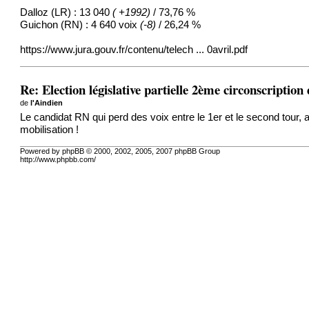
Dalloz (LR) : 13 040
( +1992)
/ 73,76 %
Guichon (RN) : 4 640 voix
(-8)
/ 26,24 %
https://www.jura.gouv.fr/contenu/telech ... 0avril.pdf
Re: Election législative partielle 2ème circonscription
de
l'Aindien
Le candidat RN qui perd des voix entre le 1er et le second tour, al
mobilisation !
Powered by phpBB © 2000, 2002, 2005, 2007 phpBB Group
http://www.phpbb.com/