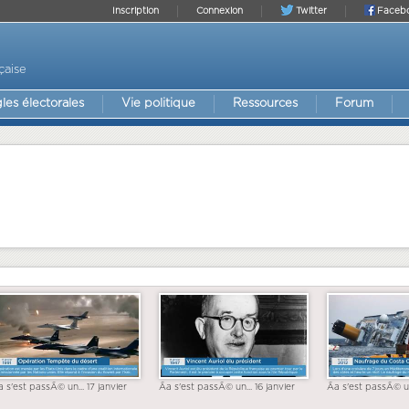
Inscription
Connexion
Twitter
Faceb
çaise
les électorales
Vie politique
Ressources
Forum
a s'est passÃ© un... 17 janvier
Ãa s'est passÃ© un... 16 janvier
Ãa s'est passÃ© un