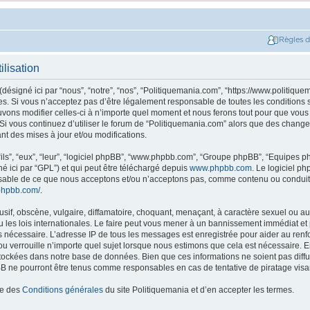
Règles 
ilisation
ésigné ici par “nous”, “notre”, “nos”, “Politiquemania.com”, “https://www.politique
. Si vous n’acceptez pas d’être légalement responsable de toutes les conditions su
ons modifier celles-ci à n’importe quel moment et nous ferons tout pour que vous e
 Si vous continuez d’utiliser le forum de “Politiquemania.com” alors que des change
t des mises à jour et/ou modifications.
ils”, “eux”, “leur”, “logiciel phpBB”, “www.phpbb.com”, “Groupe phpBB”, “Equipes php
né ici par “GPL”) et qui peut être téléchargé depuis
www.phpbb.com
. Le logiciel p
nsable de ce que nous acceptons et/ou n’acceptons pas, comme contenu ou conduit
phpbb.com/
.
if, obscène, vulgaire, diffamatoire, choquant, menaçant, à caractère sexuel ou autr
les lois internationales. Le faire peut vous mener à un bannissement immédiat et 
ns nécessaire. L’adresse IP de tous les messages est enregistrée pour aider au re
u verrouille n’importe quel sujet lorsque nous estimons que cela est nécessaire. En
tockées dans notre base de données. Bien que ces informations ne soient pas diffus
B ne pourront être tenus comme responsables en cas de tentative de piratage vis
ce des
Conditions générales
du site Politiquemania et d’en accepter les termes.