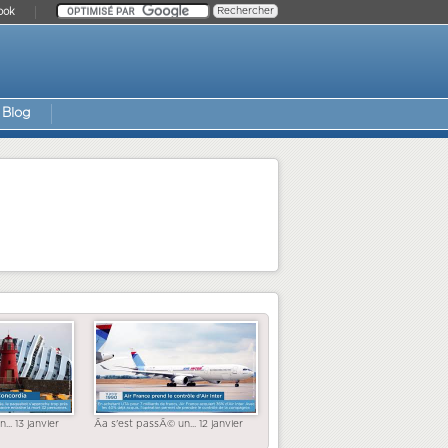
ook
Blog
... 13 janvier
Ãa s'est passÃ© un... 12 janvier