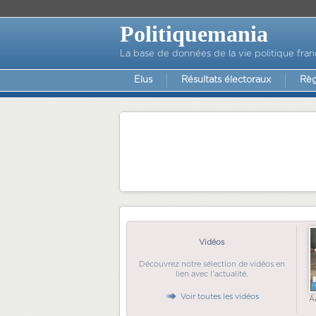
Politiquemania
La base de données de la vie politique fran
Elus
Résultats électoraux
Règ
Vidéos
Découvrez notre sélection de vidéos en
lien avec l'actualité.
Voir toutes les vidéos
Ã