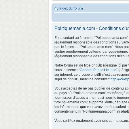
Index du forum
Politiquemania.com - Conditions d’ut
En accédant au forum de “Politiquemania.com” (d
légalement responsable des conditions suivantes
pas le forum de “Politiquemania.com”. Nous pouv
vérifier régulièrement celles-ci par vous-même.
légalement responsable des conditions découlan
Notre forum est de type phpBB (désigné ici par “
sous la licence “
General Public License
” (désig
sur internet. Le groupe phpBB n’est pas respo
sujet de phpBB, merci de consulter:
http://www.
Vous acceptez de ne pas publier de contenu abus
du pays où “Politiquemania.com” est hébergé ou 
fournisseur d’accès à internet si nous le jugeo
“Politiquemania.com” supprime, édite, déplace o
les informations que vous avez entrées soient s
consentement, ni “Politiquemania.com”, ni phpB
Vous certifiez également avoir pris connaissan