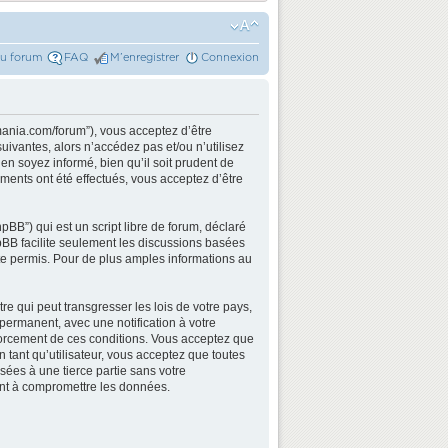
du forum
FAQ
M’enregistrer
Connexion
mania.com/forum”), vous acceptez d’être
ivantes, alors n’accédez pas et/ou n’utilisez
n soyez informé, bien qu’il soit prudent de
ments ont été effectués, vous acceptez d’être
BB”) qui est un script libre de forum, déclaré
hpBB facilite seulement les discussions basées
e permis. Pour de plus amples informations au
e qui peut transgresser les lois de votre pays,
permanent, avec une notification à votre
nforcement de ces conditions. Vous acceptez que
 tant qu’utilisateur, vous acceptez que toutes
ées à une tierce partie sans votre
ant à compromettre les données.