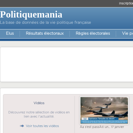
Inscriptio
Politiquemania
La base de données de la vie politique française
Elus
Résultats électoraux
Règles électorales
Vie p
Vidéos
Découvrez notre sélection de vidéos en
lien avec l'actualité.
Voir toutes les vidéos
Ãa s'est passÃ© un... 17 janvier