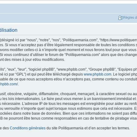
Règles 
ilisation
ésigné ici par “nous”, “notre”, “nos”, “Politiquemania.com”, “https://www.politique
. Si vous n’acceptez pas d’être légalement responsable de toutes les conditions su
ons modifier celles-ci à n’importe quel moment et nous ferons tout pour que vous e
 Si vous continuez d’utiliser le forum de “Politiquemania.com” alors que des change
t des mises à jour et/ou modifications.
ils”, “eux”, “leur”, “logiciel phpBB”, “www.phpbb.com”, “Groupe phpBB”, “Equipes php
né ici par “GPL”) et qui peut être téléchargé depuis
www.phpbb.com
. Le logiciel p
nsable de ce que nous acceptons et/ou n’acceptons pas, comme contenu ou conduit
phpbb.com/
.
if, obscène, vulgaire, diffamatoire, choquant, menaçant, à caractère sexuel ou autr
les lois internationales. Le faire peut vous mener à un bannissement immédiat et 
ns nécessaire. L’adresse IP de tous les messages est enregistrée pour aider au re
u verrouille n’importe quel sujet lorsque nous estimons que cela est nécessaire. En
tockées dans notre base de données. Bien que ces informations ne soient pas diffus
B ne pourront être tenus comme responsables en cas de tentative de piratage vis
ce des
Conditions générales
du site Politiquemania et d’en accepter les termes.