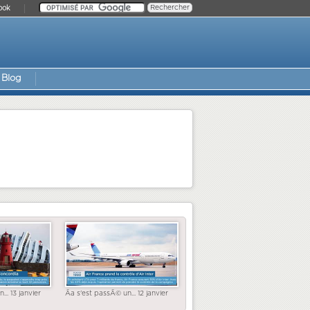
ook
Blog
... 13 janvier
Ãa s'est passÃ© un... 12 janvier