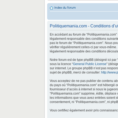
Index du forum
Politiquemania.com - Conditions d’ut
En accédant au forum de “Politiquemania.com” (d
légalement responsable des conditions suivantes
pas le forum de “Politiquemania.com”. Nous pouv
vérifier régulièrement celles-ci par vous-même.
légalement responsable des conditions découlan
Notre forum est de type phpBB (désigné ici par “
sous la licence “
General Public License
” (désig
sur internet. Le groupe phpBB n’est pas respo
sujet de phpBB, merci de consulter:
http://www.
Vous acceptez de ne pas publier de contenu abus
du pays où “Politiquemania.com” est hébergé ou 
fournisseur d’accès à internet si nous le jugeo
“Politiquemania.com” supprime, édite, déplace o
les informations que vous avez entrées soient s
consentement, ni “Politiquemania.com”, ni phpB
Vous certifiez également avoir pris connaissan