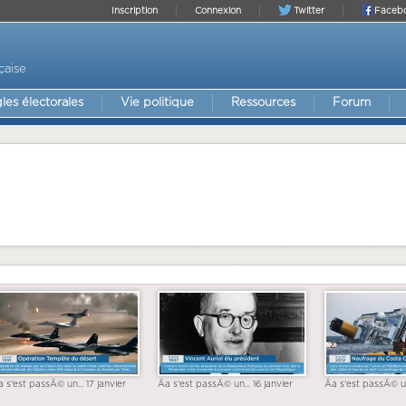
Inscription
Connexion
Twitter
Faceb
çaise
les électorales
Vie politique
Ressources
Forum
a s'est passÃ© un... 17 janvier
Ãa s'est passÃ© un... 16 janvier
Ãa s'est passÃ© un