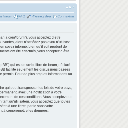
du forum
FAQ
M’enregistrer
Connexion
mania.com/forum”), vous acceptez d’être
ivantes, alors n’accédez pas et/ou n’utilisez
n soyez informé, bien qu’il soit prudent de
ments ont été effectués, vous acceptez d’être
BB”) qui est un script libre de forum, déclaré
hpBB facilite seulement les discussions basées
e permis. Pour de plus amples informations au
e qui peut transgresser les lois de votre pays,
permanent, avec une notification à votre
nforcement de ces conditions. Vous acceptez que
 tant qu’utilisateur, vous acceptez que toutes
ées à une tierce partie sans votre
ant à compromettre les données.