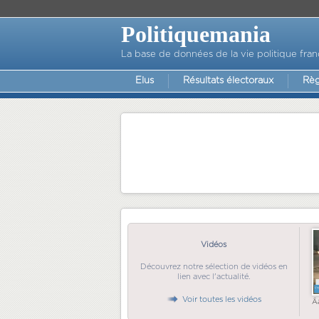
Politiquemania
La base de données de la vie politique fran
Elus
Résultats électoraux
Règ
Vidéos
Découvrez notre sélection de vidéos en
lien avec l'actualité.
Voir toutes les vidéos
Ã