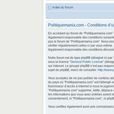
Index du forum
Politiquemania.com - Conditions d’ut
En accédant au forum de “Politiquemania.com” (d
légalement responsable des conditions suivantes
pas le forum de “Politiquemania.com”. Nous pouv
vérifier régulièrement celles-ci par vous-même.
légalement responsable des conditions découlan
Notre forum est de type phpBB (désigné ici par “
sous la licence “
General Public License
” (désig
sur internet. Le groupe phpBB n’est pas respo
sujet de phpBB, merci de consulter:
http://www.
Vous acceptez de ne pas publier de contenu abus
du pays où “Politiquemania.com” est hébergé ou 
fournisseur d’accès à internet si nous le jugeo
“Politiquemania.com” supprime, édite, déplace o
les informations que vous avez entrées soient s
consentement, ni “Politiquemania.com”, ni phpB
Vous certifiez également avoir pris connaissan