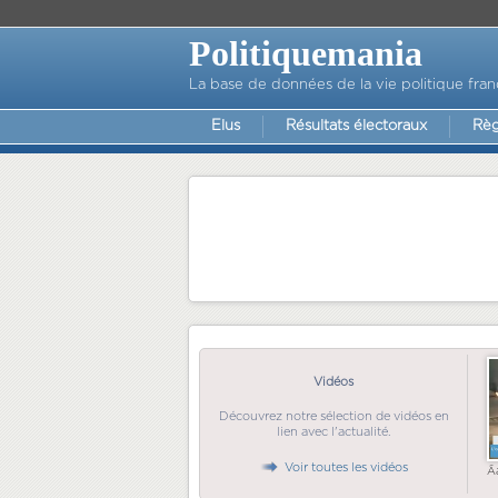
Politiquemania
La base de données de la vie politique fran
Elus
Résultats électoraux
Règ
Vidéos
Découvrez notre sélection de vidéos en
lien avec l'actualité.
Voir toutes les vidéos
Ã