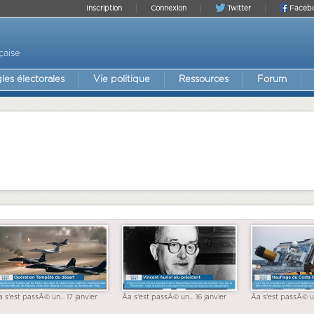
Inscription
Connexion
Twitter
Faceb
çaise
les électorales
Vie politique
Ressources
Forum
a s'est passÃ© un... 17 janvier
Ãa s'est passÃ© un... 16 janvier
Ãa s'est passÃ© un