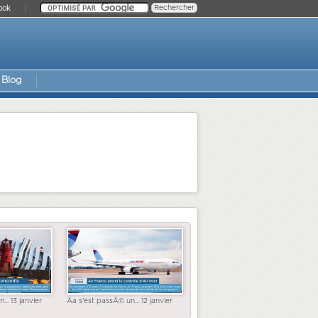
ook
Blog
... 13 janvier
Ãa s'est passÃ© un... 12 janvier