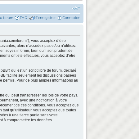
du forum
FAQ
M’enregistrer
Connexion
mania.com/forum”), vous acceptez d’être
ivantes, alors n’accédez pas et/ou n’utilisez
n soyez informé, bien qu’il soit prudent de
ments ont été effectués, vous acceptez d’être
BB”) qui est un script libre de forum, déclaré
hpBB facilite seulement les discussions basées
e permis. Pour de plus amples informations au
e qui peut transgresser les lois de votre pays,
permanent, avec une notification à votre
nforcement de ces conditions. Vous acceptez que
 tant qu’utilisateur, vous acceptez que toutes
ées à une tierce partie sans votre
ant à compromettre les données.