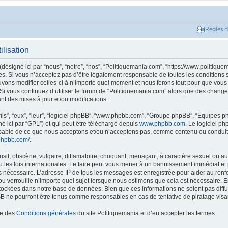
Règles 
ilisation
ésigné ici par “nous”, “notre”, “nos”, “Politiquemania.com”, “https://www.politique
. Si vous n’acceptez pas d’être légalement responsable de toutes les conditions su
ons modifier celles-ci à n’importe quel moment et nous ferons tout pour que vous e
 Si vous continuez d’utiliser le forum de “Politiquemania.com” alors que des change
t des mises à jour et/ou modifications.
ils”, “eux”, “leur”, “logiciel phpBB”, “www.phpbb.com”, “Groupe phpBB”, “Equipes php
né ici par “GPL”) et qui peut être téléchargé depuis
www.phpbb.com
. Le logiciel p
nsable de ce que nous acceptons et/ou n’acceptons pas, comme contenu ou conduit
phpbb.com/
.
if, obscène, vulgaire, diffamatoire, choquant, menaçant, à caractère sexuel ou autr
les lois internationales. Le faire peut vous mener à un bannissement immédiat et 
ns nécessaire. L’adresse IP de tous les messages est enregistrée pour aider au re
u verrouille n’importe quel sujet lorsque nous estimons que cela est nécessaire. En
tockées dans notre base de données. Bien que ces informations ne soient pas diffus
B ne pourront être tenus comme responsables en cas de tentative de piratage vis
ce des
Conditions générales
du site Politiquemania et d’en accepter les termes.