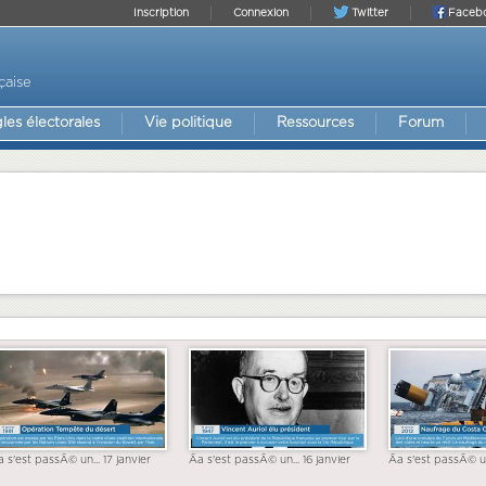
Inscription
Connexion
Twitter
Faceb
çaise
les électorales
Vie politique
Ressources
Forum
a s'est passÃ© un... 17 janvier
Ãa s'est passÃ© un... 16 janvier
Ãa s'est passÃ© un