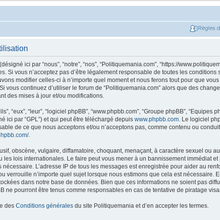
Règles 
ilisation
ésigné ici par “nous”, “notre”, “nos”, “Politiquemania.com”, “https://www.politique
. Si vous n’acceptez pas d’être légalement responsable de toutes les conditions su
ons modifier celles-ci à n’importe quel moment et nous ferons tout pour que vous e
 Si vous continuez d’utiliser le forum de “Politiquemania.com” alors que des change
t des mises à jour et/ou modifications.
ils”, “eux”, “leur”, “logiciel phpBB”, “www.phpbb.com”, “Groupe phpBB”, “Equipes php
né ici par “GPL”) et qui peut être téléchargé depuis
www.phpbb.com
. Le logiciel p
nsable de ce que nous acceptons et/ou n’acceptons pas, comme contenu ou conduit
phpbb.com/
.
if, obscène, vulgaire, diffamatoire, choquant, menaçant, à caractère sexuel ou autr
les lois internationales. Le faire peut vous mener à un bannissement immédiat et 
ns nécessaire. L’adresse IP de tous les messages est enregistrée pour aider au re
u verrouille n’importe quel sujet lorsque nous estimons que cela est nécessaire. En
tockées dans notre base de données. Bien que ces informations ne soient pas diffus
B ne pourront être tenus comme responsables en cas de tentative de piratage vis
ce des
Conditions générales
du site Politiquemania et d’en accepter les termes.