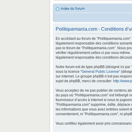
Index du forum
Politiquemania.com - Conditions d’ut
En accédant au forum de “Politiquemania.com” (d
légalement responsable des conditions suivantes
pas le forum de “Politiquemania.com”. Nous pouv
vérifier régulièrement celles-ci par vous-même.
légalement responsable des conditions découlan
Notre forum est de type phpBB (désigné ici par “
sous la licence “
General Public License
” (désig
sur internet. Le groupe phpBB n’est pas respo
sujet de phpBB, merci de consulter:
http://www.
Vous acceptez de ne pas publier de contenu abus
du pays où “Politiquemania.com” est hébergé ou 
fournisseur d’accès à internet si nous le jugeo
“Politiquemania.com” supprime, édite, déplace o
les informations que vous avez entrées soient s
consentement, ni “Politiquemania.com”, ni phpB
Vous certifiez également avoir pris connaissan