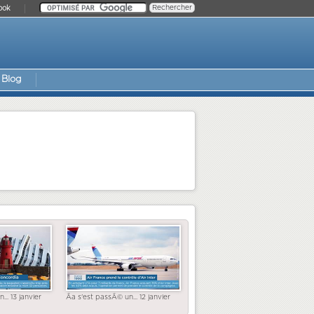
ook
Blog
... 13 janvier
Ãa s'est passÃ© un... 12 janvier