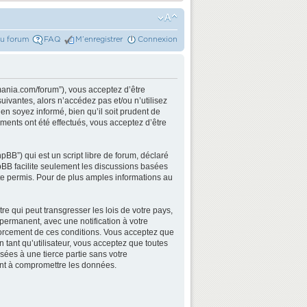
du forum
FAQ
M’enregistrer
Connexion
mania.com/forum”), vous acceptez d’être
ivantes, alors n’accédez pas et/ou n’utilisez
n soyez informé, bien qu’il soit prudent de
ments ont été effectués, vous acceptez d’être
BB”) qui est un script libre de forum, déclaré
hpBB facilite seulement les discussions basées
e permis. Pour de plus amples informations au
e qui peut transgresser les lois de votre pays,
permanent, avec une notification à votre
nforcement de ces conditions. Vous acceptez que
 tant qu’utilisateur, vous acceptez que toutes
ées à une tierce partie sans votre
ant à compromettre les données.