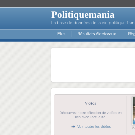
Politiquemania
La base de données de la vie politique fran
Elus
Résultats électoraux
Règ
Vidéos
Découvrez notre sélection de vidéos en
lien avec l'actualité.
Voir toutes les vidéos
Ã