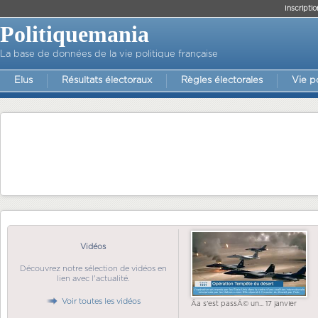
Inscriptio
Politiquemania
La base de données de la vie politique française
Elus
Résultats électoraux
Règles électorales
Vie p
Vidéos
Découvrez notre sélection de vidéos en
lien avec l'actualité.
Voir toutes les vidéos
Ãa s'est passÃ© un... 17 janvier