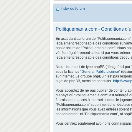
Index du forum
Politiquemania.com - Conditions d’ut
En accédant au forum de “Politiquemania.com” (d
légalement responsable des conditions suivantes
pas le forum de “Politiquemania.com”. Nous pouv
vérifier régulièrement celles-ci par vous-même.
légalement responsable des conditions découlan
Notre forum est de type phpBB (désigné ici par “
sous la licence “
General Public License
” (désig
sur internet. Le groupe phpBB n’est pas respo
sujet de phpBB, merci de consulter:
http://www.
Vous acceptez de ne pas publier de contenu abus
du pays où “Politiquemania.com” est hébergé ou 
fournisseur d’accès à internet si nous le jugeo
“Politiquemania.com” supprime, édite, déplace o
les informations que vous avez entrées soient s
consentement, ni “Politiquemania.com”, ni phpB
Vous certifiez également avoir pris connaissan