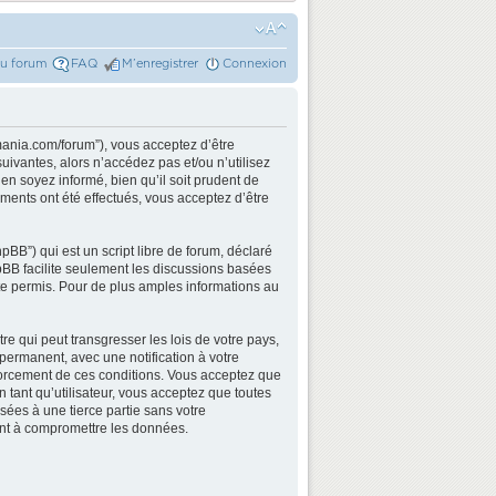
du forum
FAQ
M’enregistrer
Connexion
mania.com/forum”), vous acceptez d’être
ivantes, alors n’accédez pas et/ou n’utilisez
n soyez informé, bien qu’il soit prudent de
ments ont été effectués, vous acceptez d’être
BB”) qui est un script libre de forum, déclaré
hpBB facilite seulement les discussions basées
e permis. Pour de plus amples informations au
e qui peut transgresser les lois de votre pays,
permanent, avec une notification à votre
nforcement de ces conditions. Vous acceptez que
 tant qu’utilisateur, vous acceptez que toutes
ées à une tierce partie sans votre
ant à compromettre les données.