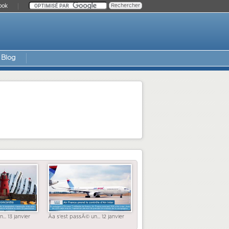
ook
Blog
... 13 janvier
Ãa s'est passÃ© un... 12 janvier