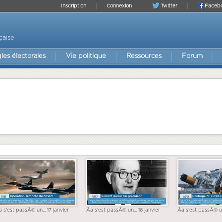
Inscription
Connexion
Twitter
Faceb
çaise
les électorales
Vie politique
Ressources
Forum
a s'est passÃ© un... 17 janvier
Ãa s'est passÃ© un... 16 janvier
Ãa s'est passÃ© un