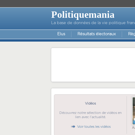
Politiquemania
La base de données de la vie politique fran
Elus
Résultats électoraux
Règ
Vidéos
Découvrez notre sélection de vidéos en
lien avec l'actualité.
Voir toutes les vidéos
Ã