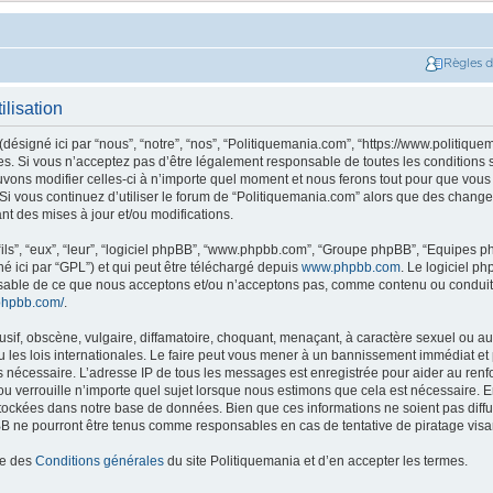
Règles 
ilisation
ésigné ici par “nous”, “notre”, “nos”, “Politiquemania.com”, “https://www.politique
. Si vous n’acceptez pas d’être légalement responsable de toutes les conditions su
ons modifier celles-ci à n’importe quel moment et nous ferons tout pour que vous e
 Si vous continuez d’utiliser le forum de “Politiquemania.com” alors que des change
t des mises à jour et/ou modifications.
ils”, “eux”, “leur”, “logiciel phpBB”, “www.phpbb.com”, “Groupe phpBB”, “Equipes php
né ici par “GPL”) et qui peut être téléchargé depuis
www.phpbb.com
. Le logiciel p
nsable de ce que nous acceptons et/ou n’acceptons pas, comme contenu ou conduit
phpbb.com/
.
if, obscène, vulgaire, diffamatoire, choquant, menaçant, à caractère sexuel ou autr
les lois internationales. Le faire peut vous mener à un bannissement immédiat et 
ns nécessaire. L’adresse IP de tous les messages est enregistrée pour aider au re
u verrouille n’importe quel sujet lorsque nous estimons que cela est nécessaire. En
tockées dans notre base de données. Bien que ces informations ne soient pas diffus
B ne pourront être tenus comme responsables en cas de tentative de piratage vis
ce des
Conditions générales
du site Politiquemania et d’en accepter les termes.