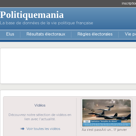
Inscriptio
Politiquemania
La base de données de la vie politique française
Elus
Résultats électoraux
Règles électorales
Vie p
Vidéos
Découvrez notre sélection de vidéos en
lien avec l'actualité.
Voir toutes les vidéos
Ãa s'est passÃ© un... 17 janvier