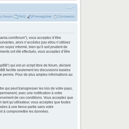
du forum
FAQ
M’enregistrer
Connexion
mania.com/forum”), vous acceptez d’être
ivantes, alors n’accédez pas et/ou n’utilisez
n soyez informé, bien qu’il soit prudent de
ments ont été effectués, vous acceptez d’être
BB”) qui est un script libre de forum, déclaré
hpBB facilite seulement les discussions basées
e permis. Pour de plus amples informations au
e qui peut transgresser les lois de votre pays,
permanent, avec une notification à votre
nforcement de ces conditions. Vous acceptez que
 tant qu’utilisateur, vous acceptez que toutes
ées à une tierce partie sans votre
ant à compromettre les données.