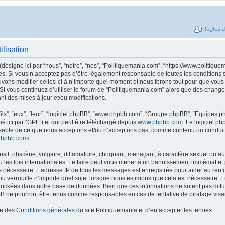
Règles 
ilisation
ésigné ici par “nous”, “notre”, “nos”, “Politiquemania.com”, “https://www.politique
. Si vous n’acceptez pas d’être légalement responsable de toutes les conditions su
ons modifier celles-ci à n’importe quel moment et nous ferons tout pour que vous e
 Si vous continuez d’utiliser le forum de “Politiquemania.com” alors que des change
t des mises à jour et/ou modifications.
ils”, “eux”, “leur”, “logiciel phpBB”, “www.phpbb.com”, “Groupe phpBB”, “Equipes php
né ici par “GPL”) et qui peut être téléchargé depuis
www.phpbb.com
. Le logiciel p
nsable de ce que nous acceptons et/ou n’acceptons pas, comme contenu ou conduit
phpbb.com/
.
if, obscène, vulgaire, diffamatoire, choquant, menaçant, à caractère sexuel ou autr
les lois internationales. Le faire peut vous mener à un bannissement immédiat et 
ns nécessaire. L’adresse IP de tous les messages est enregistrée pour aider au re
u verrouille n’importe quel sujet lorsque nous estimons que cela est nécessaire. En
tockées dans notre base de données. Bien que ces informations ne soient pas diffus
B ne pourront être tenus comme responsables en cas de tentative de piratage vis
ce des
Conditions générales
du site Politiquemania et d’en accepter les termes.