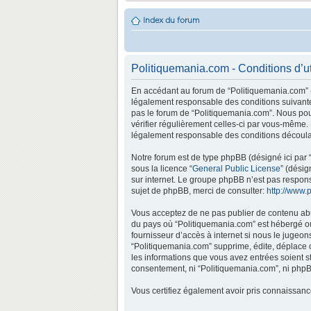
Index du forum
Politiquemania.com - Conditions d’ut
En accédant au forum de “Politiquemania.com” (d
légalement responsable des conditions suivantes
pas le forum de “Politiquemania.com”. Nous pouv
vérifier régulièrement celles-ci par vous-même.
légalement responsable des conditions découlan
Notre forum est de type phpBB (désigné ici par “
sous la licence “
General Public License
” (désig
sur internet. Le groupe phpBB n’est pas respo
sujet de phpBB, merci de consulter:
http://www.
Vous acceptez de ne pas publier de contenu abus
du pays où “Politiquemania.com” est hébergé ou 
fournisseur d’accès à internet si nous le jugeo
“Politiquemania.com” supprime, édite, déplace o
les informations que vous avez entrées soient s
consentement, ni “Politiquemania.com”, ni phpB
Vous certifiez également avoir pris connaissan