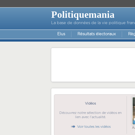
Politiquemania
La base de données de la vie politique fran
Elus
Résultats électoraux
Règ
Vidéos
Découvrez notre sélection de vidéos en
lien avec l'actualité.
Voir toutes les vidéos
Ã