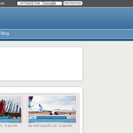
ook
Blog
... 13 janvier
Ãa s'est passÃ© un... 12 janvier