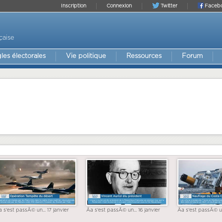
Inscription
Connexion
Twitter
Faceb
çaise
les électorales
Vie politique
Ressources
Forum
a s'est passÃ© un... 17 janvier
Ãa s'est passÃ© un... 16 janvier
Ãa s'est passÃ© un