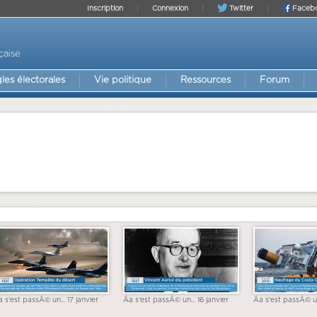
Inscription
Connexion
Twitter
Faceb
çaise
les électorales
Vie politique
Ressources
Forum
a s'est passÃ© un... 17 janvier
Ãa s'est passÃ© un... 16 janvier
Ãa s'est passÃ© un