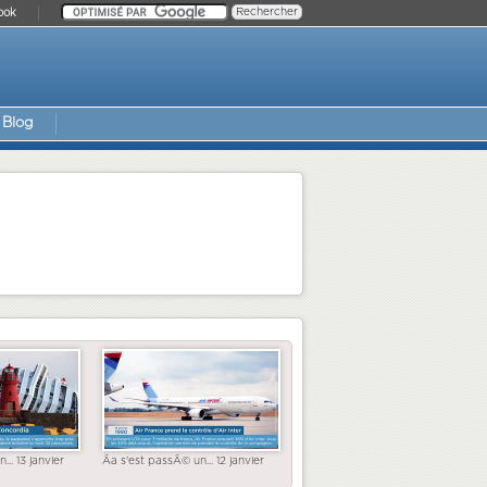
ook
Blog
... 13 janvier
Ãa s'est passÃ© un... 12 janvier