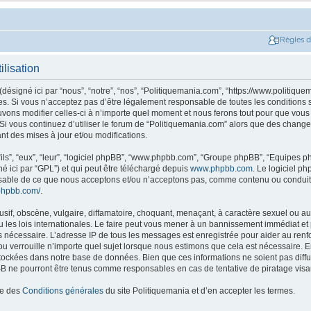
Règles 
ilisation
ésigné ici par “nous”, “notre”, “nos”, “Politiquemania.com”, “https://www.politique
. Si vous n’acceptez pas d’être légalement responsable de toutes les conditions su
ons modifier celles-ci à n’importe quel moment et nous ferons tout pour que vous e
 Si vous continuez d’utiliser le forum de “Politiquemania.com” alors que des change
t des mises à jour et/ou modifications.
ils”, “eux”, “leur”, “logiciel phpBB”, “www.phpbb.com”, “Groupe phpBB”, “Equipes php
né ici par “GPL”) et qui peut être téléchargé depuis
www.phpbb.com
. Le logiciel p
nsable de ce que nous acceptons et/ou n’acceptons pas, comme contenu ou conduit
phpbb.com/
.
if, obscène, vulgaire, diffamatoire, choquant, menaçant, à caractère sexuel ou autr
les lois internationales. Le faire peut vous mener à un bannissement immédiat et 
ns nécessaire. L’adresse IP de tous les messages est enregistrée pour aider au re
u verrouille n’importe quel sujet lorsque nous estimons que cela est nécessaire. En
tockées dans notre base de données. Bien que ces informations ne soient pas diffus
B ne pourront être tenus comme responsables en cas de tentative de piratage vis
ce des
Conditions générales
du site Politiquemania et d’en accepter les termes.