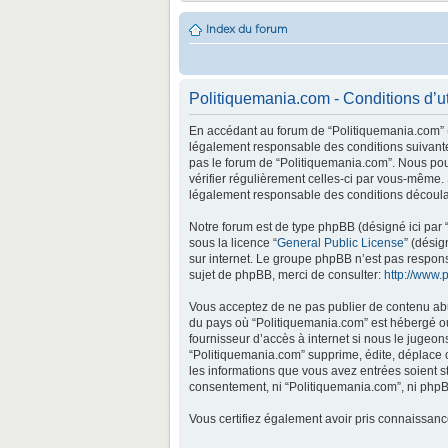
Index du forum
Politiquemania.com - Conditions d’ut
En accédant au forum de “Politiquemania.com” (d
légalement responsable des conditions suivantes
pas le forum de “Politiquemania.com”. Nous pouv
vérifier régulièrement celles-ci par vous-même.
légalement responsable des conditions découlan
Notre forum est de type phpBB (désigné ici par “
sous la licence “
General Public License
” (désig
sur internet. Le groupe phpBB n’est pas respo
sujet de phpBB, merci de consulter:
http://www.
Vous acceptez de ne pas publier de contenu abus
du pays où “Politiquemania.com” est hébergé ou 
fournisseur d’accès à internet si nous le jugeo
“Politiquemania.com” supprime, édite, déplace o
les informations que vous avez entrées soient s
consentement, ni “Politiquemania.com”, ni phpB
Vous certifiez également avoir pris connaissan