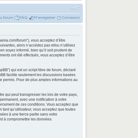
du forum
FAQ
M’enregistrer
Connexion
mania.com/forum”), vous acceptez d’être
ivantes, alors n’accédez pas et/ou n’utilisez
n soyez informé, bien qu’il soit prudent de
ments ont été effectués, vous acceptez d’être
BB”) qui est un script libre de forum, déclaré
hpBB facilite seulement les discussions basées
e permis. Pour de plus amples informations au
e qui peut transgresser les lois de votre pays,
permanent, avec une notification à votre
nforcement de ces conditions. Vous acceptez que
 tant qu’utilisateur, vous acceptez que toutes
ées à une tierce partie sans votre
ant à compromettre les données.