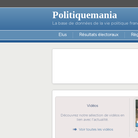
Politiquemania
La base de données de la vie politique fran
Elus
Résultats électoraux
Règ
Vidéos
Découvrez notre sélection de vidéos en
lien avec l'actualité.
Voir toutes les vidéos
Ã