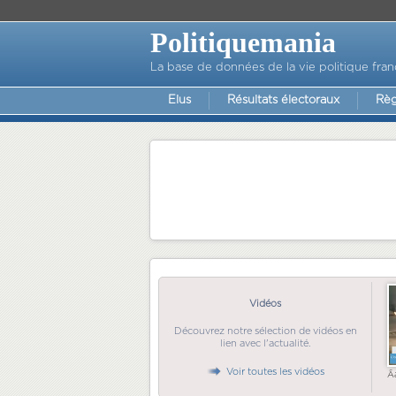
Politiquemania
La base de données de la vie politique fran
Elus
Résultats électoraux
Règ
Vidéos
Découvrez notre sélection de vidéos en
lien avec l'actualité.
Voir toutes les vidéos
Ã