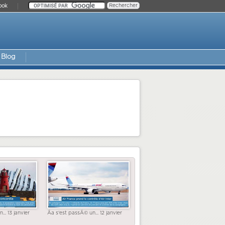
ook
Blog
... 13 janvier
Ãa s'est passÃ© un... 12 janvier