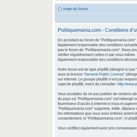
Index du forum
Politiquemania.com - Conditions d’ut
En accédant au forum de “Politiquemania.com” (d
légalement responsable des conditions suivantes
pas le forum de “Politiquemania.com”. Nous pouv
vérifier régulièrement celles-ci par vous-même.
légalement responsable des conditions découlan
Notre forum est de type phpBB (désigné ici par “
sous la licence “
General Public License
” (désig
sur internet. Le groupe phpBB n’est pas respo
sujet de phpBB, merci de consulter:
http://www.
Vous acceptez de ne pas publier de contenu abus
du pays où “Politiquemania.com” est hébergé ou 
fournisseur d’accès à internet si nous le jugeo
“Politiquemania.com” supprime, édite, déplace o
les informations que vous avez entrées soient s
consentement, ni “Politiquemania.com”, ni phpB
Vous certifiez également avoir pris connaissan