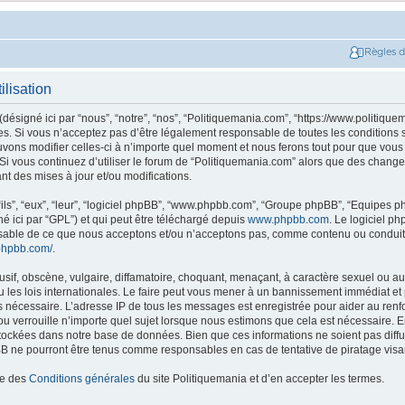
Règles 
ilisation
ésigné ici par “nous”, “notre”, “nos”, “Politiquemania.com”, “https://www.politique
. Si vous n’acceptez pas d’être légalement responsable de toutes les conditions su
ons modifier celles-ci à n’importe quel moment et nous ferons tout pour que vous e
 Si vous continuez d’utiliser le forum de “Politiquemania.com” alors que des change
t des mises à jour et/ou modifications.
ils”, “eux”, “leur”, “logiciel phpBB”, “www.phpbb.com”, “Groupe phpBB”, “Equipes php
né ici par “GPL”) et qui peut être téléchargé depuis
www.phpbb.com
. Le logiciel p
nsable de ce que nous acceptons et/ou n’acceptons pas, comme contenu ou conduit
phpbb.com/
.
if, obscène, vulgaire, diffamatoire, choquant, menaçant, à caractère sexuel ou autr
les lois internationales. Le faire peut vous mener à un bannissement immédiat et 
ns nécessaire. L’adresse IP de tous les messages est enregistrée pour aider au re
u verrouille n’importe quel sujet lorsque nous estimons que cela est nécessaire. En
tockées dans notre base de données. Bien que ces informations ne soient pas diffus
B ne pourront être tenus comme responsables en cas de tentative de piratage vis
ce des
Conditions générales
du site Politiquemania et d’en accepter les termes.