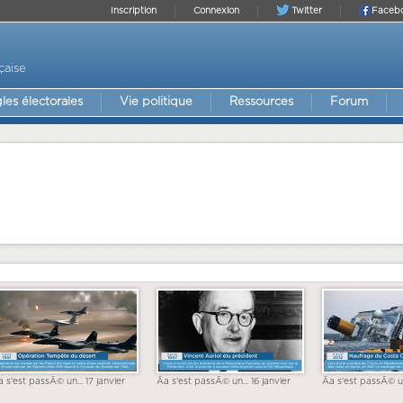
Inscription
Connexion
Twitter
Faceb
çaise
les électorales
Vie politique
Ressources
Forum
a s'est passÃ© un... 17 janvier
Ãa s'est passÃ© un... 16 janvier
Ãa s'est passÃ© un