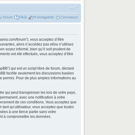
du forum
FAQ
M’enregistrer
Connexion
mania.com/forum”), vous acceptez d’être
ivantes, alors n’accédez pas et/ou n’utilisez
n soyez informé, bien qu’il soit prudent de
ments ont été effectués, vous acceptez d’être
BB”) qui est un script libre de forum, déclaré
hpBB facilite seulement les discussions basées
e permis. Pour de plus amples informations au
e qui peut transgresser les lois de votre pays,
permanent, avec une notification à votre
nforcement de ces conditions. Vous acceptez que
 tant qu’utilisateur, vous acceptez que toutes
ées à une tierce partie sans votre
ant à compromettre les données.