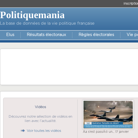
Inscriptio
Politiquemania
La base de données de la vie politique française
Elus
Résultats électoraux
Règles électorales
Vie p
Vidéos
Découvrez notre sélection de vidéos en
lien avec l'actualité.
Voir toutes les vidéos
Ãa s'est passÃ© un... 17 janvier