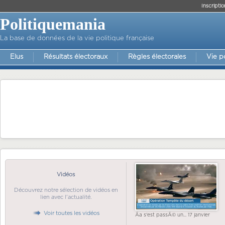
Inscriptio
Politiquemania
La base de données de la vie politique française
Elus
Résultats électoraux
Règles électorales
Vie p
Vidéos
Découvrez notre sélection de vidéos en
lien avec l'actualité.
Voir toutes les vidéos
Ãa s'est passÃ© un... 17 janvier