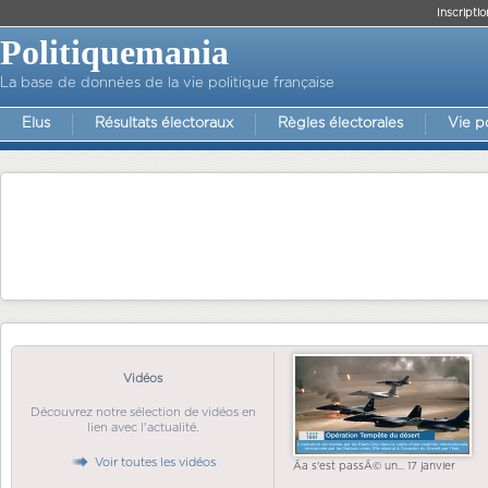
Inscriptio
Politiquemania
La base de données de la vie politique française
Elus
Résultats électoraux
Règles électorales
Vie p
Vidéos
Découvrez notre sélection de vidéos en
lien avec l'actualité.
Voir toutes les vidéos
Ãa s'est passÃ© un... 17 janvier