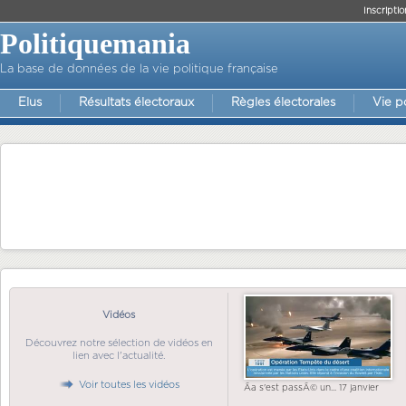
Inscriptio
Politiquemania
La base de données de la vie politique française
Elus
Résultats électoraux
Règles électorales
Vie p
Vidéos
Découvrez notre sélection de vidéos en
lien avec l'actualité.
Voir toutes les vidéos
Ãa s'est passÃ© un... 17 janvier