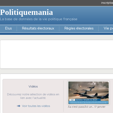
Inscriptio
Politiquemania
La base de données de la vie politique française
Elus
Résultats électoraux
Règles électorales
Vie p
Vidéos
Découvrez notre sélection de vidéos en
lien avec l'actualité.
Voir toutes les vidéos
Ãa s'est passÃ© un... 17 janvier