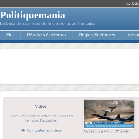
Inscriptio
Politiquemania
La base de données de la vie politique française
Elus
Résultats électoraux
Règles électorales
Vie p
Vidéos
Découvrez notre sélection de vidéos en
lien avec l'actualité.
Voir toutes les vidéos
Ãa s'est passÃ© un... 17 janvier