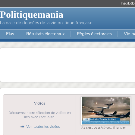
Inscriptio
Politiquemania
La base de données de la vie politique française
Elus
Résultats électoraux
Règles électorales
Vie p
Vidéos
Découvrez notre sélection de vidéos en
lien avec l'actualité.
Voir toutes les vidéos
Ãa s'est passÃ© un... 17 janvier