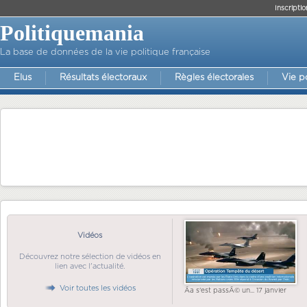
Inscriptio
Politiquemania
La base de données de la vie politique française
Elus
Résultats électoraux
Règles électorales
Vie p
Vidéos
Découvrez notre sélection de vidéos en
lien avec l'actualité.
Voir toutes les vidéos
Ãa s'est passÃ© un... 17 janvier