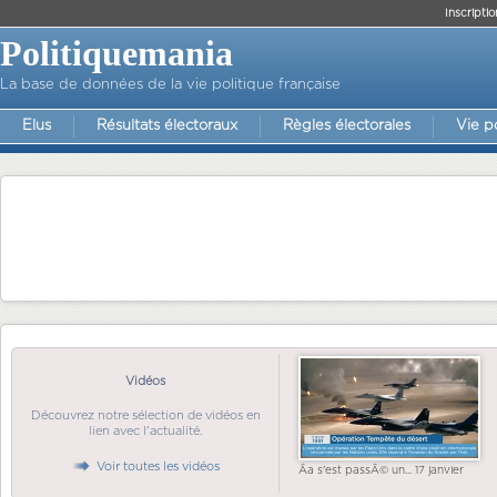
Inscriptio
Politiquemania
La base de données de la vie politique française
Elus
Résultats électoraux
Règles électorales
Vie p
Vidéos
Découvrez notre sélection de vidéos en
lien avec l'actualité.
Voir toutes les vidéos
Ãa s'est passÃ© un... 17 janvier