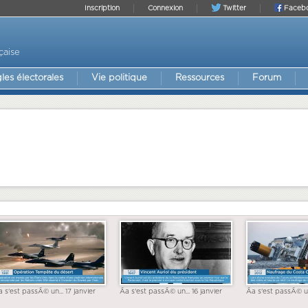
Inscription
Connexion
Twitter
Faceb
çaise
les électorales
Vie politique
Ressources
Forum
a s'est passÃ© un... 17 janvier
Ãa s'est passÃ© un... 16 janvier
Ãa s'est passÃ© un