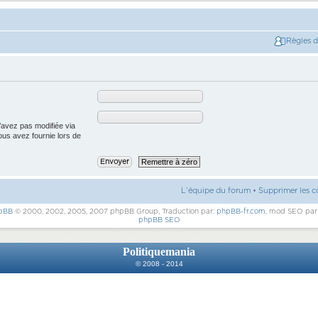
Règles 
’avez pas modifiée via
vous avez fournie lors de
L’équipe du forum
•
Supprimer les c
pBB
© 2000, 2002, 2005, 2007 phpBB Group, Traduction par:
phpBB-fr.com
, mod SEO pa
phpBB SEO
Politiquemania
© 2008 - 2014