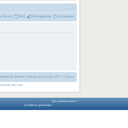
du forum
FAQ
M’enregistrer
Connexion
ookies du forum
• Heures au format UTC + 1 heure
r
phpbb-seo.com
Qui sommes-nous ?
Conditions générales