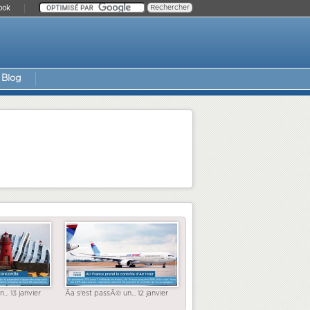
ook
Blog
... 13 janvier
Ãa s'est passÃ© un... 12 janvier