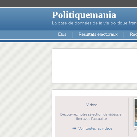
Politiquemania
La base de données de la vie politique fran
Elus
Résultats électoraux
Règ
Vidéos
Découvrez notre sélection de vidéos en
lien avec l'actualité.
Voir toutes les vidéos
Ã