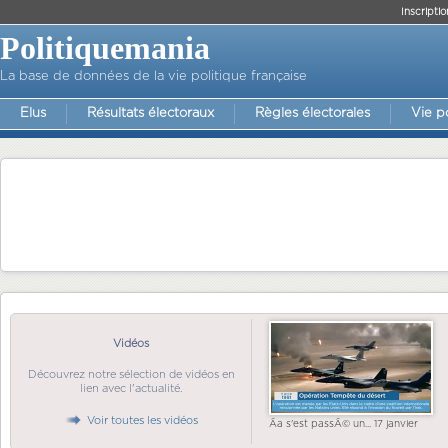
Inscriptio
Politiquemania
La base de données de la vie politique française
Elus
Résultats électoraux
Règles électorales
Vie p
Vidéos
Découvrez notre sélection de vidéos en
lien avec l'actualité.
Voir toutes les vidéos
Ãa s'est passÃ© un... 17 janvier