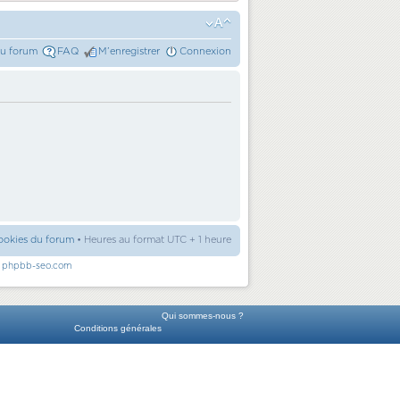
du forum
FAQ
M’enregistrer
Connexion
ookies du forum
• Heures au format UTC + 1 heure
r
phpbb-seo.com
Qui sommes-nous ?
Conditions générales