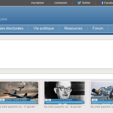
Inscription
Connexion
Twitter
Faceb
çaise
les électorales
Vie politique
Ressources
Forum
a s'est passÃ© un... 17 janvier
Ãa s'est passÃ© un... 16 janvier
Ãa s'est passÃ© un