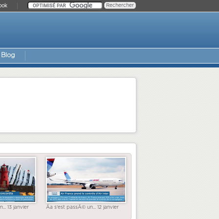
ook
Blog
... 13 janvier
Ãa s'est passÃ© un... 12 janvier