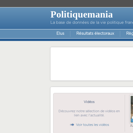
Politiquemania
La base de données de la vie politique fran
Elus
Résultats électoraux
Règ
Vidéos
Découvrez notre sélection de vidéos en
lien avec l'actualité.
Voir toutes les vidéos
Ã