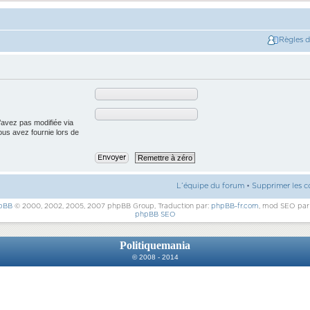
Règles 
’avez pas modifiée via
vous avez fournie lors de
L’équipe du forum
•
Supprimer les c
pBB
© 2000, 2002, 2005, 2007 phpBB Group, Traduction par:
phpBB-fr.com
, mod SEO pa
phpBB SEO
Politiquemania
© 2008 - 2014