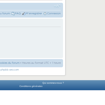
du forum
FAQ
M’enregistrer
Connexion
ookies du forum
• Heures au format UTC + 1 heure
r
phpbb-seo.com
Qui sommes-nous ?
Conditions générales