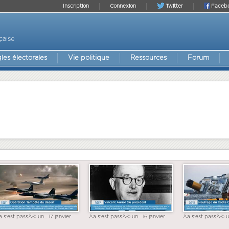
Inscription
Connexion
Twitter
Faceb
çaise
les électorales
Vie politique
Ressources
Forum
a s'est passÃ© un... 17 janvier
Ãa s'est passÃ© un... 16 janvier
Ãa s'est passÃ© un