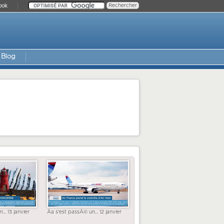
ook
Blog
... 13 janvier
Ãa s'est passÃ© un... 12 janvier