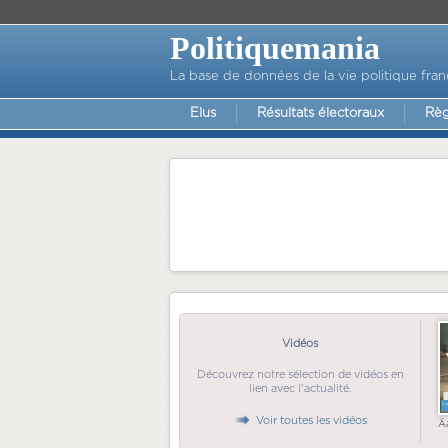
Politiquemania
La base de données de la vie politique fran
Elus
Résultats électoraux
Règ
Vidéos
Découvrez notre sélection de vidéos en
lien avec l'actualité.
Voir toutes les vidéos
Ã