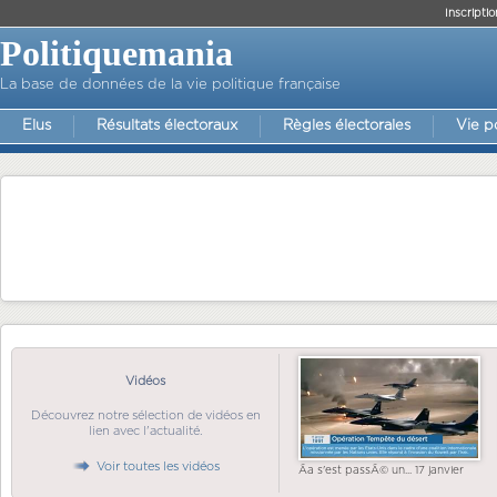
Inscriptio
Politiquemania
La base de données de la vie politique française
Elus
Résultats électoraux
Règles électorales
Vie p
Vidéos
Découvrez notre sélection de vidéos en
lien avec l'actualité.
Voir toutes les vidéos
Ãa s'est passÃ© un... 17 janvier