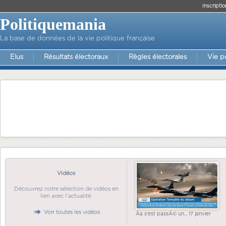
Inscriptio
Politiquemania
La base de données de la vie politique française
Elus
Résultats électoraux
Règles électorales
Vie p
Vidéos
Découvrez notre sélection de vidéos en
lien avec l'actualité.
Voir toutes les vidéos
Ãa s'est passÃ© un... 17 janvier