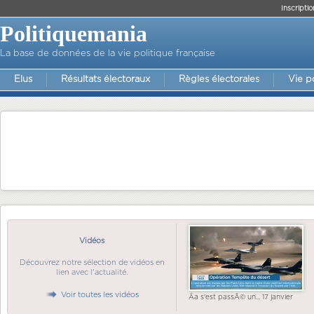
Inscriptio
Politiquemania
La base de données de la vie politique française
Elus
Résultats électoraux
Règles électorales
Vie p
Vidéos
Découvrez notre sélection de vidéos en
lien avec l'actualité.
Voir toutes les vidéos
Ãa s'est passÃ© un... 17 janvier