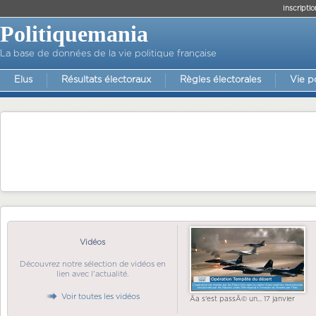
Inscriptio
Politiquemania
La base de données de la vie politique française
Elus
Résultats électoraux
Règles électorales
Vie p
Vidéos
Découvrez notre sélection de vidéos en
lien avec l'actualité.
Voir toutes les vidéos
Ãa s'est passÃ© un... 17 janvier