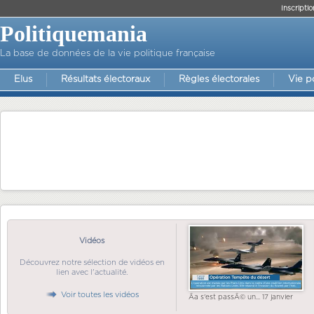
Inscriptio
Politiquemania
La base de données de la vie politique française
Elus
Résultats électoraux
Règles électorales
Vie p
Vidéos
Découvrez notre sélection de vidéos en
lien avec l'actualité.
Voir toutes les vidéos
Ãa s'est passÃ© un... 17 janvier