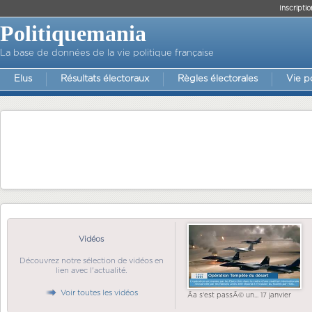
Inscriptio
Politiquemania
La base de données de la vie politique française
Elus
Résultats électoraux
Règles électorales
Vie p
Vidéos
Découvrez notre sélection de vidéos en
lien avec l'actualité.
Voir toutes les vidéos
Ãa s'est passÃ© un... 17 janvier