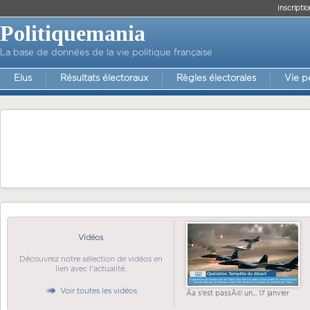
Inscriptio
Politiquemania
La base de données de la vie politique française
Elus
Résultats électoraux
Règles électorales
Vie p
Vidéos
Découvrez notre sélection de vidéos en
lien avec l'actualité.
Voir toutes les vidéos
Ãa s'est passÃ© un... 17 janvier