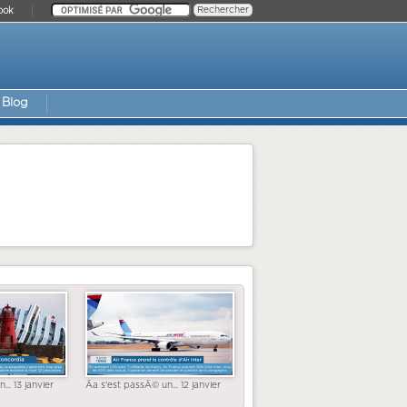
ook
Blog
... 13 janvier
Ãa s'est passÃ© un... 12 janvier