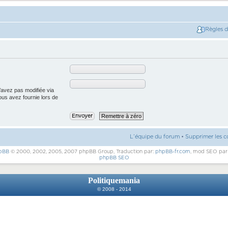
Règles 
’avez pas modifiée via
vous avez fournie lors de
L’équipe du forum
•
Supprimer les c
pBB
© 2000, 2002, 2005, 2007 phpBB Group, Traduction par:
phpBB-fr.com
, mod SEO pa
phpBB SEO
Politiquemania
© 2008 - 2014