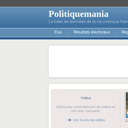
Politiquemania
La base de données de la vie politique fran
Elus
Résultats électoraux
Règ
Vidéos
Découvrez notre sélection de vidéos en
lien avec l'actualité.
Voir toutes les vidéos
Ã