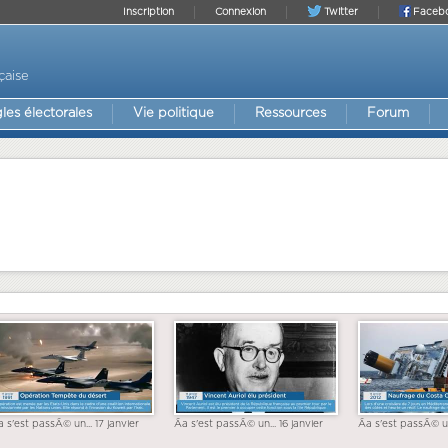
Inscription
Connexion
Twitter
Faceb
çaise
les électorales
Vie politique
Ressources
Forum
a s'est passÃ© un... 17 janvier
Ãa s'est passÃ© un... 16 janvier
Ãa s'est passÃ© un