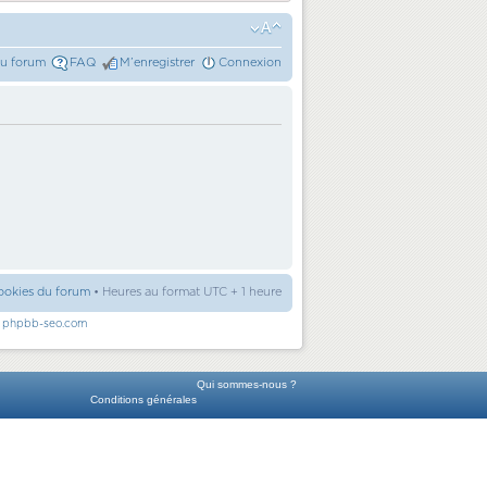
du forum
FAQ
M’enregistrer
Connexion
ookies du forum
• Heures au format UTC + 1 heure
r
phpbb-seo.com
Qui sommes-nous ?
Conditions générales