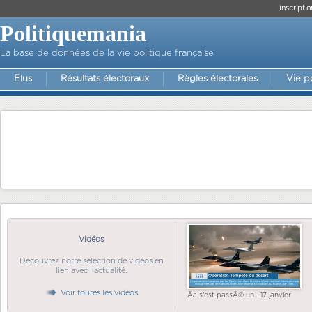
Inscriptio
Politiquemania
La base de données de la vie politique française
Elus
Résultats électoraux
Règles électorales
Vie p
Vidéos
Découvrez notre sélection de vidéos en
lien avec l'actualité.
Voir toutes les vidéos
Ãa s'est passÃ© un... 17 janvier