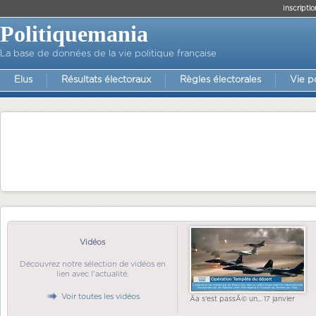
Inscriptio
Politiquemania
La base de données de la vie politique française
Elus
Résultats électoraux
Règles électorales
Vie p
Vidéos
Découvrez notre sélection de vidéos en
lien avec l'actualité.
Voir toutes les vidéos
Ãa s'est passÃ© un... 17 janvier