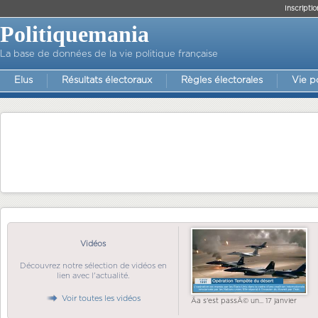
Inscriptio
Politiquemania
La base de données de la vie politique française
Elus
Résultats électoraux
Règles électorales
Vie p
Vidéos
Découvrez notre sélection de vidéos en
lien avec l'actualité.
Voir toutes les vidéos
Ãa s'est passÃ© un... 17 janvier