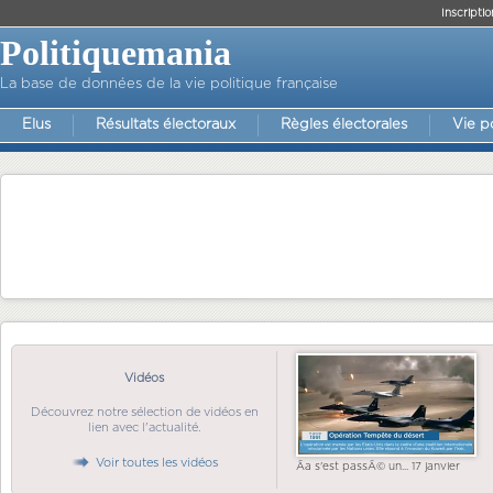
Inscriptio
Politiquemania
La base de données de la vie politique française
Elus
Résultats électoraux
Règles électorales
Vie p
Vidéos
Découvrez notre sélection de vidéos en
lien avec l'actualité.
Voir toutes les vidéos
Ãa s'est passÃ© un... 17 janvier