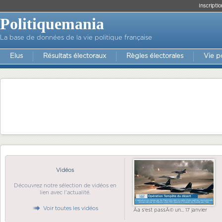
Inscriptio
Politiquemania
La base de données de la vie politique française
Elus
Résultats électoraux
Règles électorales
Vie p
Vidéos
Découvrez notre sélection de vidéos en
lien avec l'actualité.
Voir toutes les vidéos
Ãa s'est passÃ© un... 17 janvier