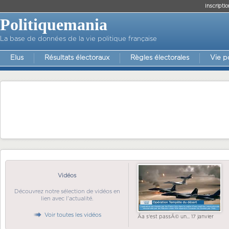
Inscriptio
Politiquemania
La base de données de la vie politique française
Elus
Résultats électoraux
Règles électorales
Vie p
Vidéos
Découvrez notre sélection de vidéos en
lien avec l'actualité.
Voir toutes les vidéos
Ãa s'est passÃ© un... 17 janvier