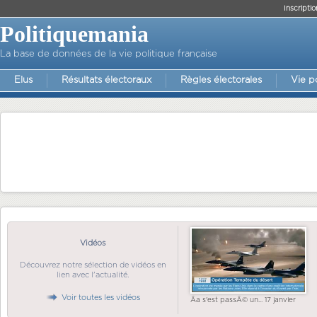
Inscriptio
Politiquemania
La base de données de la vie politique française
Elus
Résultats électoraux
Règles électorales
Vie p
Vidéos
Découvrez notre sélection de vidéos en
lien avec l'actualité.
Voir toutes les vidéos
Ãa s'est passÃ© un... 17 janvier